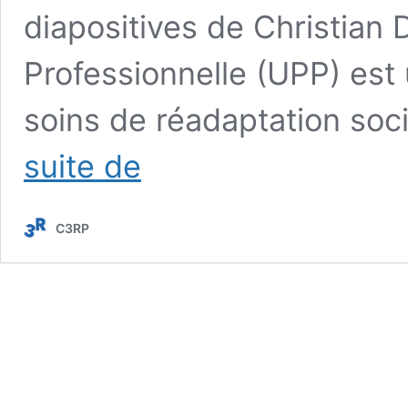
diapositives de Christian 
Professionnelle (UPP) est
soins de réadaptation soc
Unité
suite de
Pré
Professionnelle,
soins
C3RP
et
réadaptation
professionnelle