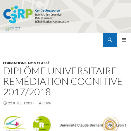
Recherche
C3RP
ALLER
MENU
AU
PRINCI
CONTENU
FORMATIONS
,
NON CLASSÉ
DIPLÔME UNIVERSITAIRE
REMÉDIATION COGNITIVE
2017/2018
22 JUILLET 2017
C3RP