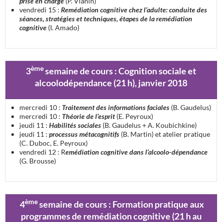
prise en charge
(P. Vianin)
vendredi 15 :
Remédiation cognitive chez l’adulte: conduite des
séances, stratégies et techniques, étapes de la remédiation
cognitive
(I. Amado)
ème
3
semaine de cours : Cognition sociale et
alcoolodépendance (21 h), janvier 2018
mercredi 10 :
Traitement des informations faciales
(B. Gaudelus)
mercredi 10 :
Théorie de l’esprit
(E. Peyroux)
jeudi 11 :
Habilités sociales
(B. Gaudelus + A. Koubichkine)
jeudi 11 :
processus métacognitifs
(B. Martin) et atelier pratique
(C. Duboc, E. Peyroux)
vendredi 12 : R
emédiation cognitive dans l’alcoolo-dépendance
(G. Brousse)
ème
4
semaine de cours : Formation pratique aux
programmes de remédiation cognitive (21 h au