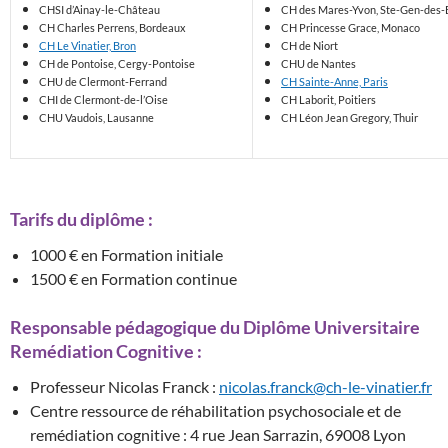
CHSI d’Ainay-le-Château
CH des Mares-Yvon, Ste-Gen-des-
CH Charles Perrens, Bordeaux
CH Princesse Grace, Monaco
CH Le Vinatier, Bron
CH de Niort
CH de Pontoise, Cergy-Pontoise
CHU de Nantes
CHU de Clermont-Ferrand
CH Sainte-Anne, Paris
CHI de Clermont-de-l’Oise
CH Laborit, Poitiers
CHU Vaudois, Lausanne
CH Léon Jean Gregory, Thuir
Tarifs du diplôme :
1000 € en Formation initiale
1500 € en Formation continue
Responsable pédagogique du Diplôme Universitaire
Remédiation Cognitive :
Professeur Nicolas Franck :
nicolas.franck@ch-le-vinatier.fr
Centre ressource de réhabilitation psychosociale et de
remédiation cognitive : 4 rue Jean Sarrazin, 69008 Lyon